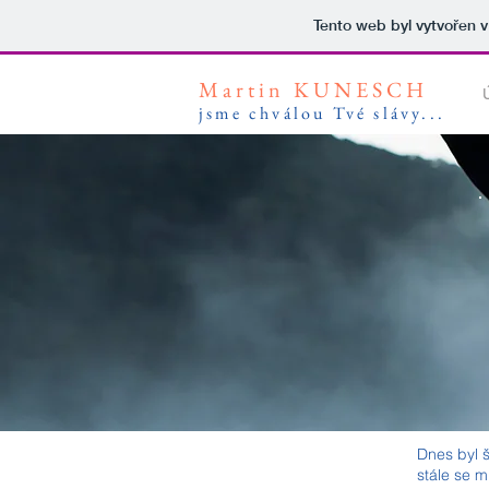
Tento web byl vytvořen 
Martin KUNESCH
jsme chv
álou Tvé slávy...
Dnes byl š
stále se m