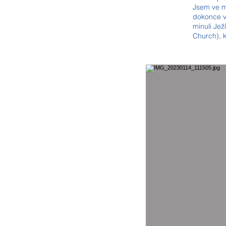
Jsem ve mě
dokonce v 
minuli Jež
Church), k