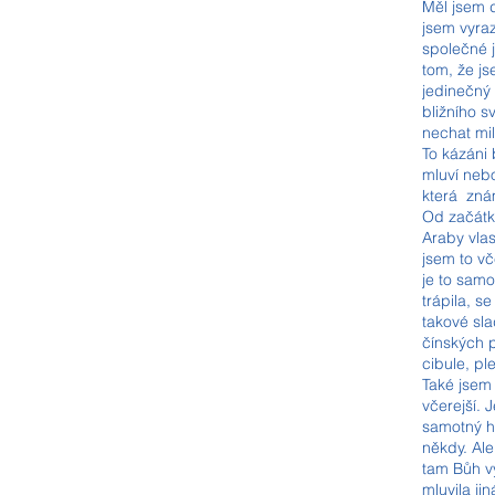
Měl jsem d
jsem vyraz
společné j
tom, že js
jedinečný 
bližního 
nechat mil
To kázáni 
mluví nebo
která zná
Od začátku
Araby vla
jsem to vč
je to samo
trápila, s
takové sla
čínských p
cibule, pl
Také jsem 
včerejší. 
samotný hr
někdy. Ale
tam Bůh vý
mluvila jin