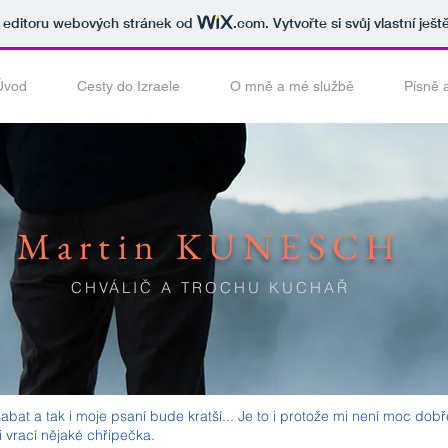
v editoru webových stránek od
.com
. Vytvořte si svůj vlastní ješ
Úvod
Cesty do Izraele
O mně a mé službě
Písně 
Martin KUNESCH
CHVÁLIČ A TROCHU KUCHAŘ
abat a tak i moje psaní bude kratší... Je to i protože mi není moc dobř
i vrací nějaké chřipečka.