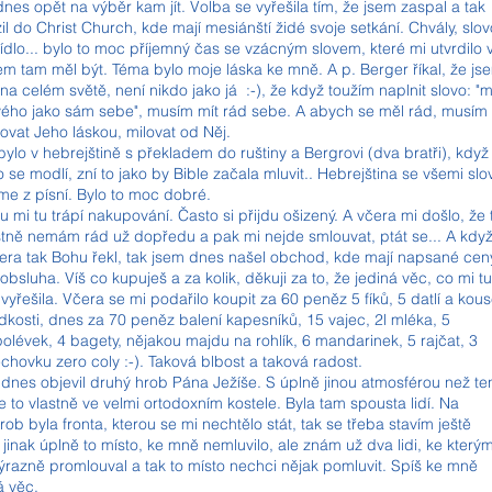
nes opět na výběr kam jít. Volba se vyřešila tím, že jsem zaspal a tak
il do Christ Church, kde mají mesiánští židé svoje setkání. Chvály, slov
ídlo... bylo to moc příjemný čas se vzácným slovem, které mi utvrdilo 
em tam měl být. Téma bylo moje láska ke mně. A p. Berger říkal, že js
na celém světě, není nikdo jako já :-), že když toužím naplnit slovo: "mi
svého jako sám sebe", musím mít rád sebe. A abych se měl rád, musím
ovat Jeho láskou, milovat od Něj.
bylo v hebrejštině s překladem do ruštiny a Bergrovi (dva bratři), když
 se modlí, zní to jako by Bible začala mluvit.. Hebrejština se všemi slov
me z písní. Bylo to moc dobré.
 mi tu trápí nakupování. Často si přijdu ošizený. A včera mi došlo, že 
stně nemám rád už dopředu a pak mi nejde smlouvat, ptát se... A kdy
era tak Bohu řekl, tak jsem dnes našel obchod, kde mají napsané cen
obsluha. Víš co kupuješ a za kolik, děkuji za to, že jediná věc, co mi tu
e vyřešila. Včera se mi podařilo koupit za 60 peněz 5 fíků, 5 datlí a kou
dkosti, dnes za 70 peněz balení kapesníků, 15 vajec, 2l mléka, 5
olévek, 4 bagety, nějakou majdu na rohlík, 6 mandarinek, 5 rajčat, 3
echovku zero coly :-). Taková blbost a taková radost.
dnes objevil druhý hrob Pána Ježíše. S úplně jinou atmosférou než te
Je to vlastně ve velmi ortodoxním kostele. Byla tam spousta lidí. Na
ob byla fronta, kterou se mi nechtělo stát, tak se třeba stavím ještě
 jinak úplně to místo, ke mně nemluvilo, ale znám už dva lidi, ke který
razně promlouval a tak to místo nechci nějak pomluvit. Spíš ke mně
á věc.