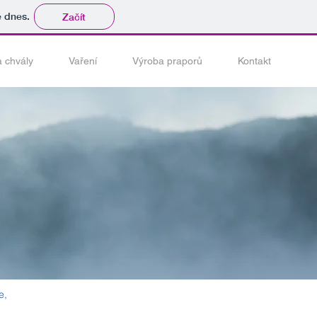
tě dnes.
Začít
a chvály
Vaření
Výroba praporů
Kontakt
e,