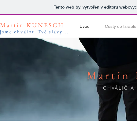
Tento web byl vytvořen v editoru webový
Martin KUNESCH
Úvod
Cesty do Izraele
jsme chv
álou Tvé slávy...
Marti
CHVÁLIČ A