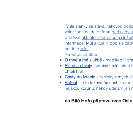
Tyhle stánky se stávají takovou pod
záložkách najdete třeba
podklady a
přidávat
aktuální informace o služb
informace. Můj aktuální dopis s žá
najdete
zde.
Na webu najdete
O mně a mé službě
- modlitební pře
Písně a chvály
- zápisy textů, akord
chtěli hrát
Cesty do izraele
- zapisky z mých č
Vaření
- je to taková činnost, ktoro
nějakou korunu, někdy udělám jen 
na Bílé Hoře připravujeme Osla