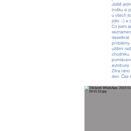
Ještě jedn
trošku si 
u všech jí
jídlo :-) 
Co jsem je
seznámení
desetkrát
problémy o
užšími než
chodníku, 
pomlácené
autobusy, 
Zítra ráno
den. Čas se