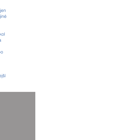
jen
jiné
kol
a
po
jší