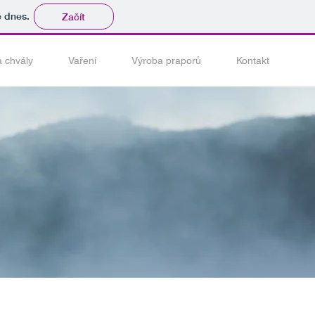
tě dnes.
Začít
a chvály
Vaření
Výroba praporů
Kontakt