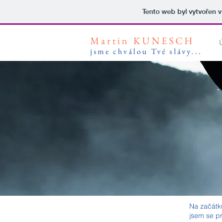
Tento web byl vytvořen 
Martin KUNESCH
jsme chv
álou Tvé slávy...
Na začátk
jsem se pr