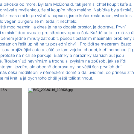
a pikoška od moře. Byl tam McDonald, tak jsem si chtěl koupit kafe a
pohrával s myšlenkou, že si koupím něco malého. Nabídka byla široká, 
del z masa mi to po výběru napsalo, jsme košer restaurace, vyberte si 
a do vegan burgeru se mi teda jít nechtělo.
ště moc nezmínil a dnes je na to docela prostor, je doprava. První
 s místní dopravou je pro středoevropana šok. Každé auto tu má za ú
 během jedné minuty zatroubit, působit ostatním maximální problémy 
statních řešit úplně na tu poslední chvíli. Projíždí se mezerami často
 jsou projíždějící auta a ještě se tam vejdou chodci, kteří nemohou jít 
protože na nich se parkuje. Blatníky a nárazníky starších aut jsou
. Troubení už nevnímám a trochu si zvykám na způsob, jak se řídí
kterými jezdím, ale obecně doprava byl největší šok prvních dní.
 nás čeká modlitební v německém domě a dál uvidíme, co přinese zítře
 mi krátí a já bych toho chtěl ještě tolik stihnout.